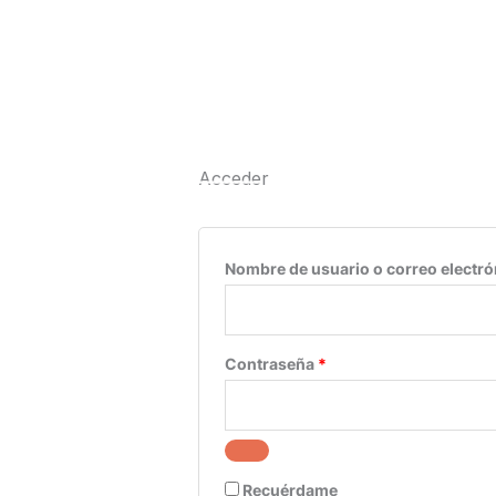
Ir
al
contenido
Obligatorio
Acceder
Nombre de usuario o correo electr
Contraseña
*
Recuérdame